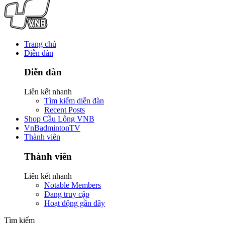
Trang chủ
Diễn đàn
Diễn đàn
Liên kết nhanh
Tìm kiếm diễn đàn
Recent Posts
Shop Cầu Lông VNB
VnBadmintonTV
Thành viên
Thành viên
Liên kết nhanh
Notable Members
Đang truy cập
Hoạt động gần đây
Tìm kiếm