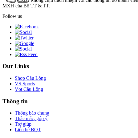
không chịu trách nhiệm với các thông tin do thành viê
MXH của Bộ TT & TT.
Follow us
Our Links
Shop Cầu Lông
VS Sports
Vợt Cầu Lông
Thông tin
Thông báo chung
Thắc mắc, góp ý
Trợ giúp
Liên hệ BQT