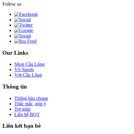
Follow us
Our Links
Shop Cầu Lông
VS Sports
Vợt Cầu Lông
Thông tin
Thông báo chung
Thắc mắc, góp ý
Trợ giúp
Liên hệ BQT
Liên kết bạn bè