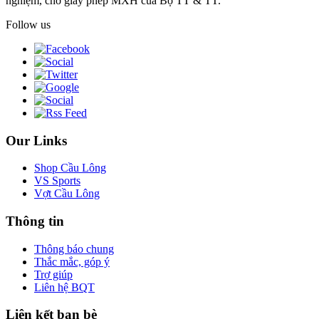
nghiệm, chờ giấy phép MXH của Bộ TT & TT.
Follow us
Our Links
Shop Cầu Lông
VS Sports
Vợt Cầu Lông
Thông tin
Thông báo chung
Thắc mắc, góp ý
Trợ giúp
Liên hệ BQT
Liên kết bạn bè