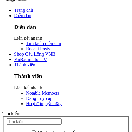
Trang chủ
Diễn đàn
Diễn đàn
Liên kết nhanh
Tìm kiếm diễn đàn
Recent Posts
Shop Cầu Lông VNB
VnBadmintonTV
Thành viên
Thành viên
Liên kết nhanh
Notable Members
Đang truy cập
Hoạt động gần đây
Tìm kiếm