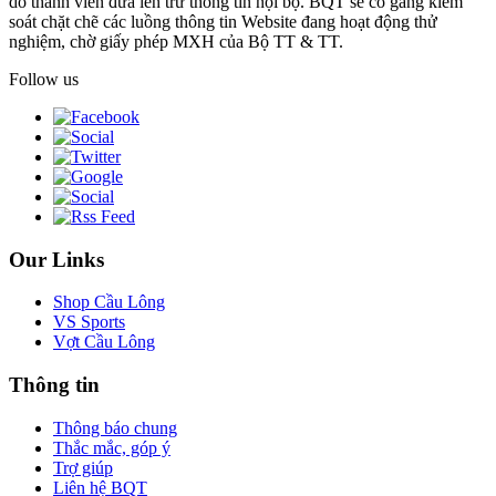
do thành viên đưa lên trừ thông tin nội bộ. BQT sẽ cố gắng kiểm
soát chặt chẽ các luồng thông tin Website đang hoạt động thử
nghiệm, chờ giấy phép MXH của Bộ TT & TT.
Follow us
Our Links
Shop Cầu Lông
VS Sports
Vợt Cầu Lông
Thông tin
Thông báo chung
Thắc mắc, góp ý
Trợ giúp
Liên hệ BQT