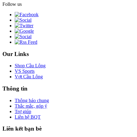
Follow us
Our Links
Shop Cầu Lông
VS Sports
Vợt Cầu Lông
Thông tin
Thông báo chung
Thắc mắc, góp ý
Trợ giúp
Liên hệ BQT
Liên kết bạn bè