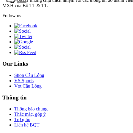
không chịu trách nhiệm với các thông tin do thành viê
MXH của Bộ TT & TT.
Follow us
Our Links
Shop Cầu Lông
VS Sports
Vợt Cầu Lông
Thông tin
Thông báo chung
Thắc mắc, góp ý
Trợ giúp
Liên hệ BQT