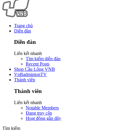
Trang chủ
Diễn đàn
Diễn đàn
Liên kết nhanh
Tìm kiếm diễn đàn
Recent Posts
Shop Cầu Lông VNB
VnBadmintonTV
Thành viên
Thành viên
Liên kết nhanh
Notable Members
Đang truy cập
Hoạt động gần đây
Tìm kiếm