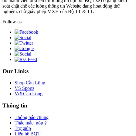
do thành viên đưa lên trừ thông tin nội bộ. BQT sẽ cố gắng kiểm
soát chặt chẽ các luồng thông tin Website đang hoạt động thử
nghiệm, chờ giấy phép MXH của Bộ TT & TT.
Follow us
Our Links
Shop Cầu Lông
VS Sports
Vợt Cầu Lông
Thông tin
Thông báo chung
Thắc mắc, góp ý
Trợ giúp
Liên hệ BQT