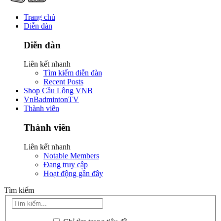
Trang chủ
Diễn đàn
Diễn đàn
Liên kết nhanh
Tìm kiếm diễn đàn
Recent Posts
Shop Cầu Lông VNB
VnBadmintonTV
Thành viên
Thành viên
Liên kết nhanh
Notable Members
Đang truy cập
Hoạt động gần đây
Tìm kiếm