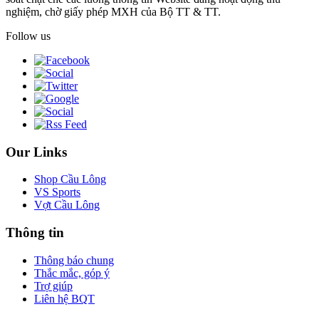
nghiệm, chờ giấy phép MXH của Bộ TT & TT.
Follow us
Our Links
Shop Cầu Lông
VS Sports
Vợt Cầu Lông
Thông tin
Thông báo chung
Thắc mắc, góp ý
Trợ giúp
Liên hệ BQT