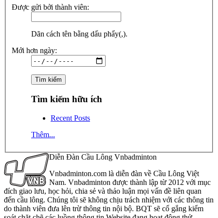
Được gửi bởi thành viên:
Dãn cách tên bằng dấu phẩy(,).
Mới hơn ngày:
Tìm kiếm hữu ích
Recent Posts
Thêm...
Diễn Đàn Cầu Lông Vnbadminton
Vnbadminton.com là diễn đàn về Cầu Lông Việt
Nam. Vnbadminton được thành lập từ 2012 với mục
đích giao lưu, học hỏi, chia sẻ và thảo luận mọi vấn đề liên quan
đến cầu lông. Chúng tôi sẽ không chịu trách nhiệm với các thông tin
do thành viên đưa lên trừ thông tin nội bộ. BQT sẽ cố gắng kiểm
soát chặt chẽ các luồng thông tin Website đang hoạt động thử