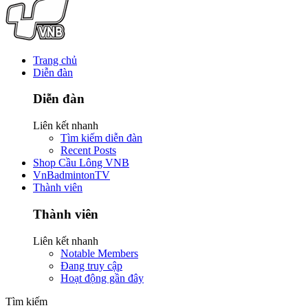
Trang chủ
Diễn đàn
Diễn đàn
Liên kết nhanh
Tìm kiếm diễn đàn
Recent Posts
Shop Cầu Lông VNB
VnBadmintonTV
Thành viên
Thành viên
Liên kết nhanh
Notable Members
Đang truy cập
Hoạt động gần đây
Tìm kiếm