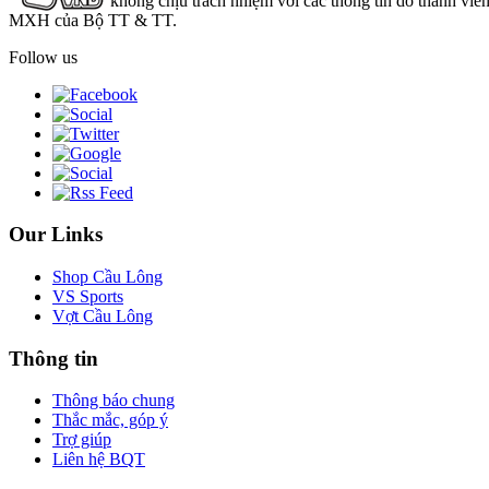
không chịu trách nhiệm với các thông tin do thành viê
MXH của Bộ TT & TT.
Follow us
Our Links
Shop Cầu Lông
VS Sports
Vợt Cầu Lông
Thông tin
Thông báo chung
Thắc mắc, góp ý
Trợ giúp
Liên hệ BQT