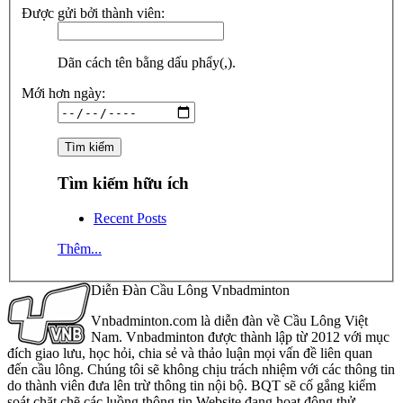
Được gửi bởi thành viên:
Dãn cách tên bằng dấu phẩy(,).
Mới hơn ngày:
Tìm kiếm hữu ích
Recent Posts
Thêm...
Diễn Đàn Cầu Lông Vnbadminton
Vnbadminton.com là diễn đàn về Cầu Lông Việt
Nam. Vnbadminton được thành lập từ 2012 với mục
đích giao lưu, học hỏi, chia sẻ và thảo luận mọi vấn đề liên quan
đến cầu lông. Chúng tôi sẽ không chịu trách nhiệm với các thông tin
do thành viên đưa lên trừ thông tin nội bộ. BQT sẽ cố gắng kiểm
soát chặt chẽ các luồng thông tin Website đang hoạt động thử