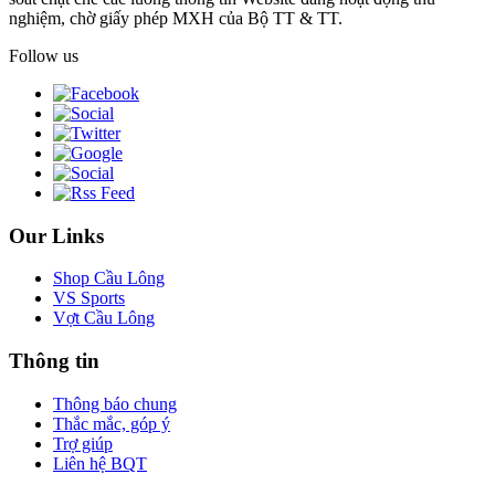
nghiệm, chờ giấy phép MXH của Bộ TT & TT.
Follow us
Our Links
Shop Cầu Lông
VS Sports
Vợt Cầu Lông
Thông tin
Thông báo chung
Thắc mắc, góp ý
Trợ giúp
Liên hệ BQT