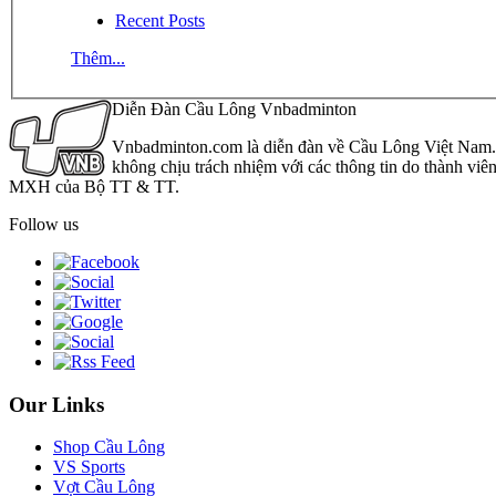
Recent Posts
Thêm...
Diễn Đàn Cầu Lông Vnbadminton
Vnbadminton.com là diễn đàn về Cầu Lông Việt Nam. Vn
không chịu trách nhiệm với các thông tin do thành viê
MXH của Bộ TT & TT.
Follow us
Our Links
Shop Cầu Lông
VS Sports
Vợt Cầu Lông