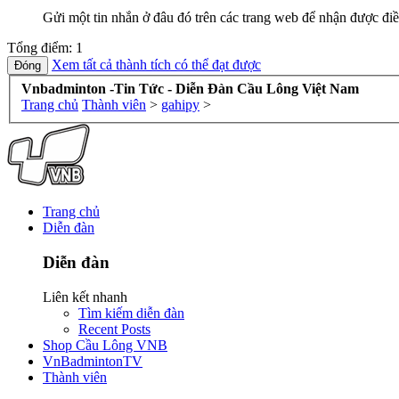
Gửi một tin nhắn ở đâu đó trên các trang web để nhận được điề
Tổng điểm: 1
Xem tất cả thành tích có thể đạt được
Vnbadminton -Tin Tức - Diễn Đàn Cầu Lông Việt Nam
Trang chủ
Thành viên
>
gahipy
>
Trang chủ
Diễn đàn
Diễn đàn
Liên kết nhanh
Tìm kiếm diễn đàn
Recent Posts
Shop Cầu Lông VNB
VnBadmintonTV
Thành viên