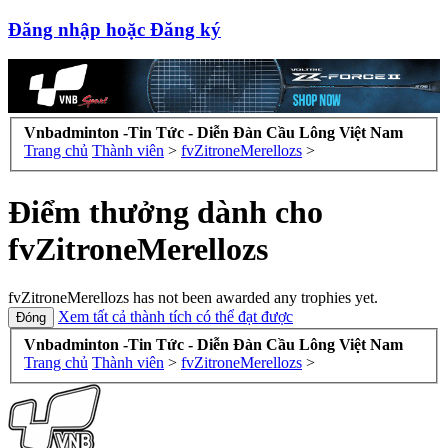
Đăng nhập hoặc Đăng ký
Vnbadminton -Tin Tức - Diễn Đàn Cầu Lông Việt Nam
Trang chủ
Thành viên
>
fvZitroneMerellozs
>
Điểm thưởng dành cho
fvZitroneMerellozs
fvZitroneMerellozs has not been awarded any trophies yet.
Xem tất cả thành tích có thể đạt được
Vnbadminton -Tin Tức - Diễn Đàn Cầu Lông Việt Nam
Trang chủ
Thành viên
>
fvZitroneMerellozs
>