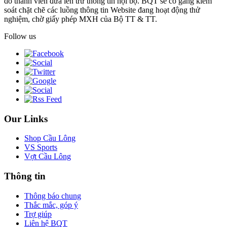
do thành viên đưa lên trừ thông tin nội bộ. BQT sẽ cố gắng kiểm
soát chặt chẽ các luồng thông tin Website đang hoạt động thử
nghiệm, chờ giấy phép MXH của Bộ TT & TT.
Follow us
Our Links
Shop Cầu Lông
VS Sports
Vợt Cầu Lông
Thông tin
Thông báo chung
Thắc mắc, góp ý
Trợ giúp
Liên hệ BQT