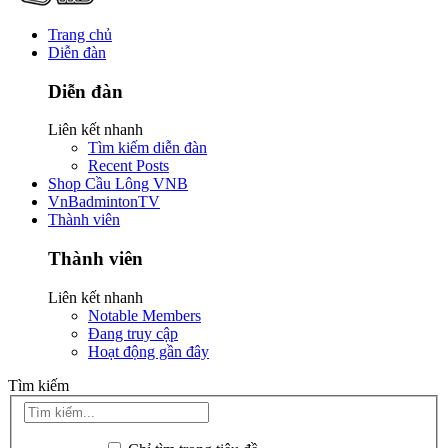
Trang chủ
Diễn đàn
Diễn đàn
Liên kết nhanh
Tìm kiếm diễn đàn
Recent Posts
Shop Cầu Lông VNB
VnBadmintonTV
Thành viên
Thành viên
Liên kết nhanh
Notable Members
Đang truy cập
Hoạt động gần đây
Tìm kiếm