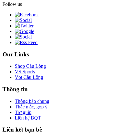
Follow us
Our Links
Shop Cầu Lông
VS Sports
Vợt Cầu Lông
Thông tin
Thông báo chung
Thắc mắc, góp ý
Trợ giúp
Liên hệ BQT
Liên kết bạn bè