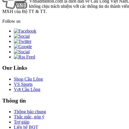
Vnbadminton.com là diễn đàn về Cầu Lông Việt Nam. Vn
không chịu trách nhiệm với các thông tin do thành viê
MXH của Bộ TT & TT.
Follow us
Our Links
Shop Cầu Lông
VS Sports
Vợt Cầu Lông
Thông tin
Thông báo chung
Thắc mắc, góp ý
Trợ giúp
Liên hệ BQT