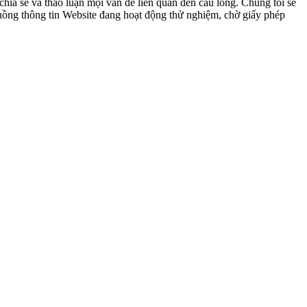
ia sẻ và thảo luận mọi vấn đề liên quan đến cầu lông. Chúng tôi sẽ
 luồng thông tin Website đang hoạt động thử nghiệm, chờ giấy phép