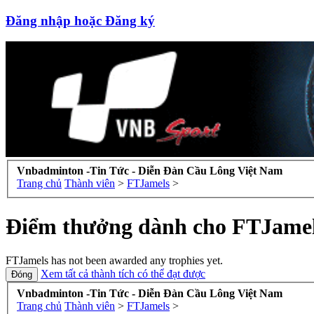
Đăng nhập hoặc Đăng ký
Vnbadminton -Tin Tức - Diễn Đàn Cầu Lông Việt Nam
Trang chủ
Thành viên
>
FTJamels
>
Điểm thưởng dành cho FTJame
FTJamels has not been awarded any trophies yet.
Xem tất cả thành tích có thể đạt được
Vnbadminton -Tin Tức - Diễn Đàn Cầu Lông Việt Nam
Trang chủ
Thành viên
>
FTJamels
>