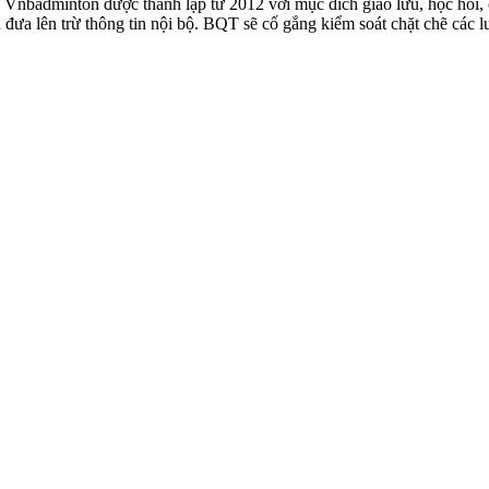
badminton được thành lập từ 2012 với mục đích giao lưu, học hỏi, ch
n đưa lên trừ thông tin nội bộ. BQT sẽ cố gắng kiểm soát chặt chẽ các