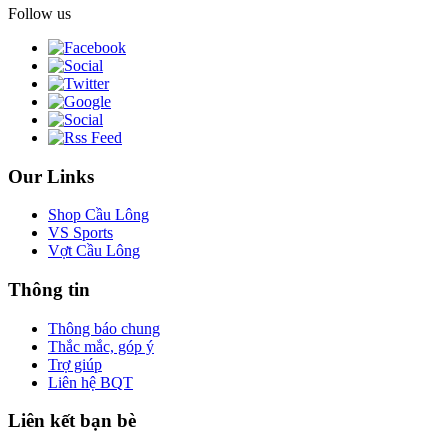
Follow us
Our Links
Shop Cầu Lông
VS Sports
Vợt Cầu Lông
Thông tin
Thông báo chung
Thắc mắc, góp ý
Trợ giúp
Liên hệ BQT
Liên kết bạn bè