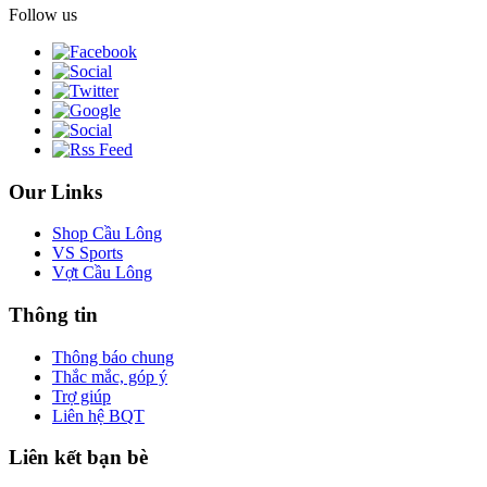
Follow us
Our Links
Shop Cầu Lông
VS Sports
Vợt Cầu Lông
Thông tin
Thông báo chung
Thắc mắc, góp ý
Trợ giúp
Liên hệ BQT
Liên kết bạn bè