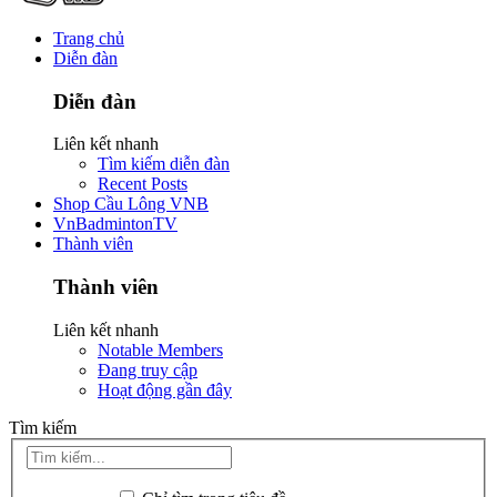
Trang chủ
Diễn đàn
Diễn đàn
Liên kết nhanh
Tìm kiếm diễn đàn
Recent Posts
Shop Cầu Lông VNB
VnBadmintonTV
Thành viên
Thành viên
Liên kết nhanh
Notable Members
Đang truy cập
Hoạt động gần đây
Tìm kiếm