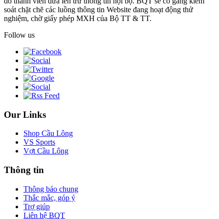
do thành viên đưa lên trừ thông tin nội bộ. BQT sẽ cố gắng kiểm
soát chặt chẽ các luồng thông tin Website đang hoạt động thử
nghiệm, chờ giấy phép MXH của Bộ TT & TT.
Follow us
Our Links
Shop Cầu Lông
VS Sports
Vợt Cầu Lông
Thông tin
Thông báo chung
Thắc mắc, góp ý
Trợ giúp
Liên hệ BQT