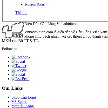
Recent Posts
Thêm...
Diễn Đàn Cầu Lông Vnbadminton
Vnbadminton.com là diễn đàn về Cầu Lông Việt Nam. Vn
không chịu trách nhiệm với các thông tin do thành viê
MXH của Bộ TT & TT.
Follow us
Our Links
Shop Cầu Lông
VS Sports
Vợt Cầu Lông