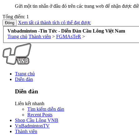
Gửi một tin nhắn ở đâu đó trên các trang web để nhận được điề
Tổng điểm: 1
Xem tất cả thành tích có thể đạt được
Vnbadminton -Tin Tức - Diễn Đàn Cầu Lông Việt Nam
Trang chủ
Thành viên
>
FGMAsTeR
>
Trang chủ
Diễn đàn
Diễn đàn
Liên kết nhanh
Tìm kiếm diễn đàn
Recent Posts
Shop Cầu Lông VNB
VnBadmintonTV
Thành viên