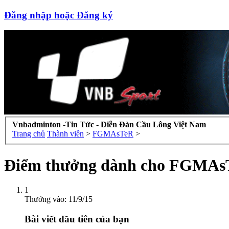
Đăng nhập hoặc Đăng ký
Vnbadminton -Tin Tức - Diễn Đàn Cầu Lông Việt Nam
Trang chủ
Thành viên
>
FGMAsTeR
>
Điểm thưởng dành cho FGMAs
1
Thưởng vào:
11/9/15
Bài viết đầu tiên của bạn