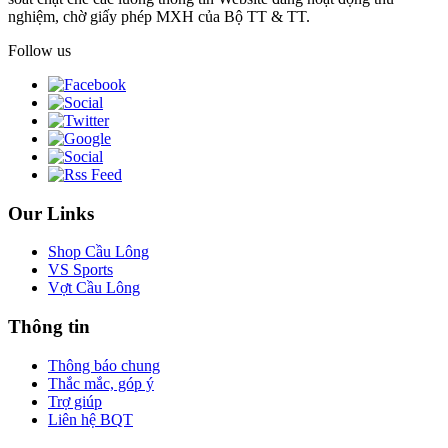
nghiệm, chờ giấy phép MXH của Bộ TT & TT.
Follow us
Our Links
Shop Cầu Lông
VS Sports
Vợt Cầu Lông
Thông tin
Thông báo chung
Thắc mắc, góp ý
Trợ giúp
Liên hệ BQT