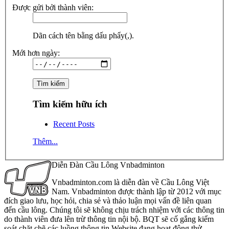
Được gửi bởi thành viên:
Dãn cách tên bằng dấu phẩy(,).
Mới hơn ngày:
Tìm kiếm hữu ích
Recent Posts
Thêm...
Diễn Đàn Cầu Lông Vnbadminton
Vnbadminton.com là diễn đàn về Cầu Lông Việt
Nam. Vnbadminton được thành lập từ 2012 với mục
đích giao lưu, học hỏi, chia sẻ và thảo luận mọi vấn đề liên quan
đến cầu lông. Chúng tôi sẽ không chịu trách nhiệm với các thông tin
do thành viên đưa lên trừ thông tin nội bộ. BQT sẽ cố gắng kiểm
soát chặt chẽ các luồng thông tin Website đang hoạt động thử