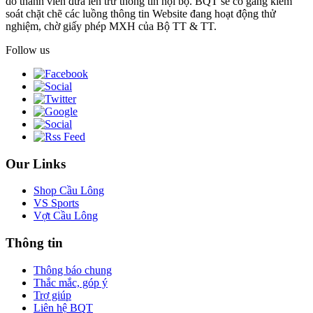
do thành viên đưa lên trừ thông tin nội bộ. BQT sẽ cố gắng kiểm
soát chặt chẽ các luồng thông tin Website đang hoạt động thử
nghiệm, chờ giấy phép MXH của Bộ TT & TT.
Follow us
Our Links
Shop Cầu Lông
VS Sports
Vợt Cầu Lông
Thông tin
Thông báo chung
Thắc mắc, góp ý
Trợ giúp
Liên hệ BQT