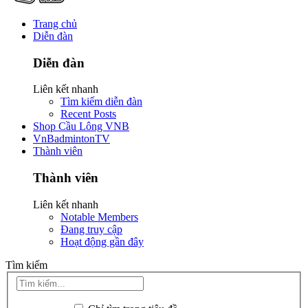
Trang chủ
Diễn đàn
Diễn đàn
Liên kết nhanh
Tìm kiếm diễn đàn
Recent Posts
Shop Cầu Lông VNB
VnBadmintonTV
Thành viên
Thành viên
Liên kết nhanh
Notable Members
Đang truy cập
Hoạt động gần đây
Tìm kiếm