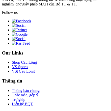
nghiệm, chờ giấy phép MXH của Bộ TT & TT.
Follow us
Our Links
Shop Cầu Lông
VS Sports
Vợt Cầu Lông
Thông tin
Thông báo chung
Thắc mắc, góp ý
Trợ giúp
Liên hệ BQT