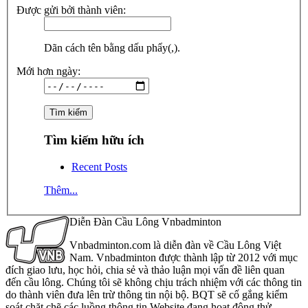
Được gửi bởi thành viên:
Dãn cách tên bằng dấu phẩy(,).
Mới hơn ngày:
Tìm kiếm hữu ích
Recent Posts
Thêm...
Diễn Đàn Cầu Lông Vnbadminton
Vnbadminton.com là diễn đàn về Cầu Lông Việt
Nam. Vnbadminton được thành lập từ 2012 với mục
đích giao lưu, học hỏi, chia sẻ và thảo luận mọi vấn đề liên quan
đến cầu lông. Chúng tôi sẽ không chịu trách nhiệm với các thông tin
do thành viên đưa lên trừ thông tin nội bộ. BQT sẽ cố gắng kiểm
soát chặt chẽ các luồng thông tin Website đang hoạt động thử