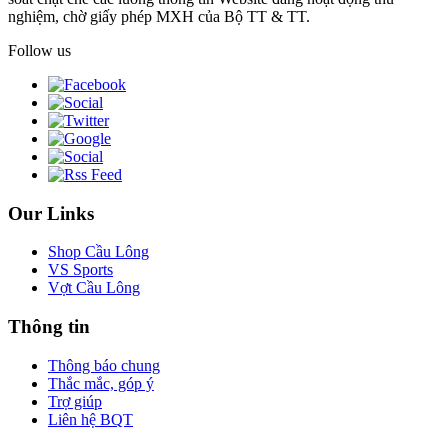
nghiệm, chờ giấy phép MXH của Bộ TT & TT.
Follow us
Our Links
Shop Cầu Lông
VS Sports
Vợt Cầu Lông
Thông tin
Thông báo chung
Thắc mắc, góp ý
Trợ giúp
Liên hệ BQT