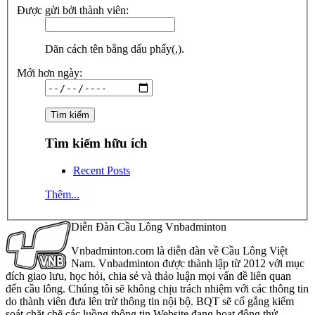
Được gửi bởi thành viên:
Dãn cách tên bằng dấu phẩy(,).
Mới hơn ngày:
Tìm kiếm hữu ích
Recent Posts
Thêm...
Diễn Đàn Cầu Lông Vnbadminton
Vnbadminton.com là diễn đàn về Cầu Lông Việt
Nam. Vnbadminton được thành lập từ 2012 với mục
đích giao lưu, học hỏi, chia sẻ và thảo luận mọi vấn đề liên quan
đến cầu lông. Chúng tôi sẽ không chịu trách nhiệm với các thông tin
do thành viên đưa lên trừ thông tin nội bộ. BQT sẽ cố gắng kiểm
soát chặt chẽ các luồng thông tin Website đang hoạt động thử