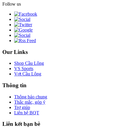
Follow us
Our Links
Shop Cầu Lông
VS Sports
Vợt Cầu Lông
Thông tin
Thông báo chung
Thắc mắc, góp ý
Trợ giúp
Liên hệ BQT
Liên kết bạn bè