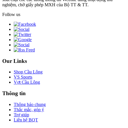
nghiệm, chờ giấy phép MXH của Bộ TT & TT.
Follow us
Our Links
Shop Cầu Lông
VS Sports
Vợt Cầu Lông
Thông tin
Thông báo chung
Thắc mắc, góp ý
Trợ giúp
Liên hệ BQT