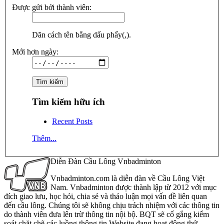
Được gửi bởi thành viên:
Dãn cách tên bằng dấu phẩy(,).
Mới hơn ngày:
Tìm kiếm hữu ích
Recent Posts
Thêm...
Diễn Đàn Cầu Lông Vnbadminton
Vnbadminton.com là diễn đàn về Cầu Lông Việt
Nam. Vnbadminton được thành lập từ 2012 với mục
đích giao lưu, học hỏi, chia sẻ và thảo luận mọi vấn đề liên quan
đến cầu lông. Chúng tôi sẽ không chịu trách nhiệm với các thông tin
do thành viên đưa lên trừ thông tin nội bộ. BQT sẽ cố gắng kiểm
soát chặt chẽ các luồng thông tin Website đang hoạt động thử