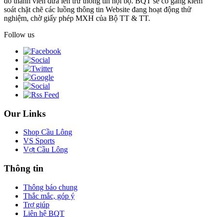
do thành viên đưa lên trừ thông tin nội bộ. BQT sẽ cố gắng kiểm
soát chặt chẽ các luồng thông tin Website đang hoạt động thử
nghiệm, chờ giấy phép MXH của Bộ TT & TT.
Follow us
Our Links
Shop Cầu Lông
VS Sports
Vợt Cầu Lông
Thông tin
Thông báo chung
Thắc mắc, góp ý
Trợ giúp
Liên hệ BQT