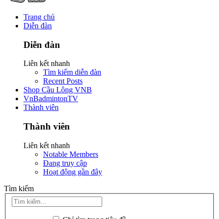
Trang chủ
Diễn đàn
Diễn đàn
Liên kết nhanh
Tìm kiếm diễn đàn
Recent Posts
Shop Cầu Lông VNB
VnBadmintonTV
Thành viên
Thành viên
Liên kết nhanh
Notable Members
Đang truy cập
Hoạt động gần đây
Tìm kiếm