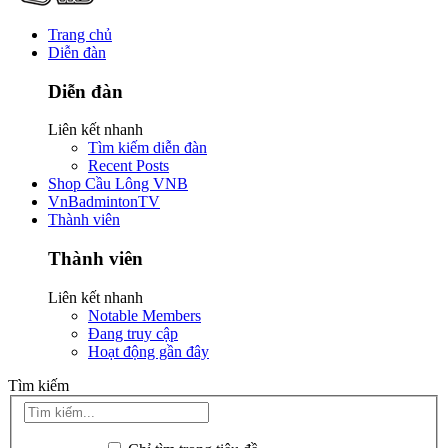
Trang chủ
Diễn đàn
Diễn đàn
Liên kết nhanh
Tìm kiếm diễn đàn
Recent Posts
Shop Cầu Lông VNB
VnBadmintonTV
Thành viên
Thành viên
Liên kết nhanh
Notable Members
Đang truy cập
Hoạt động gần đây
Tìm kiếm