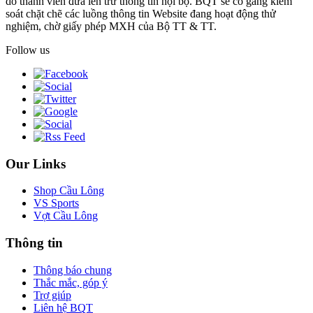
do thành viên đưa lên trừ thông tin nội bộ. BQT sẽ cố gắng kiểm
soát chặt chẽ các luồng thông tin Website đang hoạt động thử
nghiệm, chờ giấy phép MXH của Bộ TT & TT.
Follow us
Our Links
Shop Cầu Lông
VS Sports
Vợt Cầu Lông
Thông tin
Thông báo chung
Thắc mắc, góp ý
Trợ giúp
Liên hệ BQT