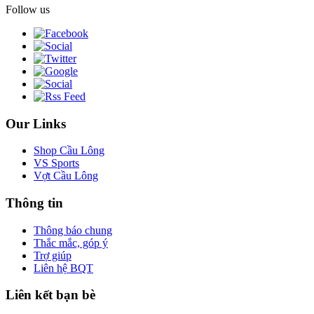
Follow us
Our Links
Shop Cầu Lông
VS Sports
Vợt Cầu Lông
Thông tin
Thông báo chung
Thắc mắc, góp ý
Trợ giúp
Liên hệ BQT
Liên kết bạn bè