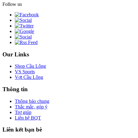
Follow us
Our Links
Shop Cầu Lông
VS Sports
Vợt Cầu Lông
Thông tin
Thông báo chung
Thắc mắc, góp ý
Trợ giúp
Liên hệ BQT
Liên kết bạn bè