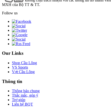
không chịu trách nhiệm với các thông tin do thành viê
MXH của Bộ TT & TT.
Follow us
Our Links
Shop Cầu Lông
VS Sports
Vợt Cầu Lông
Thông tin
Thông báo chung
Thắc mắc, góp ý
Trợ giúp
Liên hệ BQT