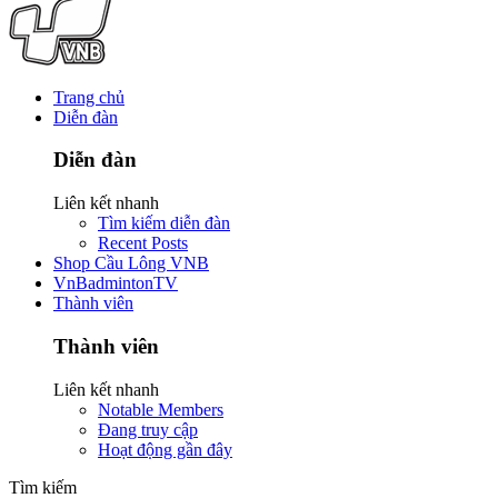
Trang chủ
Diễn đàn
Diễn đàn
Liên kết nhanh
Tìm kiếm diễn đàn
Recent Posts
Shop Cầu Lông VNB
VnBadmintonTV
Thành viên
Thành viên
Liên kết nhanh
Notable Members
Đang truy cập
Hoạt động gần đây
Tìm kiếm