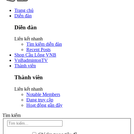
Trang chủ
Diễn đàn
Diễn đàn
Liên kết nhanh
Tìm kiếm diễn đàn
Recent Posts
Shop Cầu Lông VNB
VnBadmintonTV
Thành viên
Thành viên
Liên kết nhanh
Notable Members
Đang truy cập
Hoạt động gần đây
Tìm kiếm