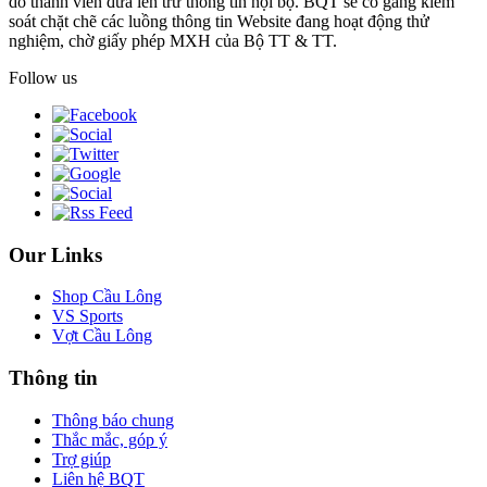
do thành viên đưa lên trừ thông tin nội bộ. BQT sẽ cố gắng kiểm
soát chặt chẽ các luồng thông tin Website đang hoạt động thử
nghiệm, chờ giấy phép MXH của Bộ TT & TT.
Follow us
Our Links
Shop Cầu Lông
VS Sports
Vợt Cầu Lông
Thông tin
Thông báo chung
Thắc mắc, góp ý
Trợ giúp
Liên hệ BQT