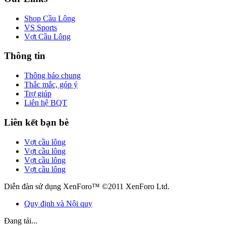
Shop Cầu Lông
VS Sports
Vợt Cầu Lông
Thông tin
Thông báo chung
Thắc mắc, góp ý
Trợ giúp
Liên hệ BQT
Liên kết bạn bè
Vợt cầu lông
Vợt cầu lông
Vợt cầu lông
Vợt cầu lông
Diễn đàn sử dụng XenForo™ ©2011 XenForo Ltd.
Quy định và Nội quy
Đang tải...