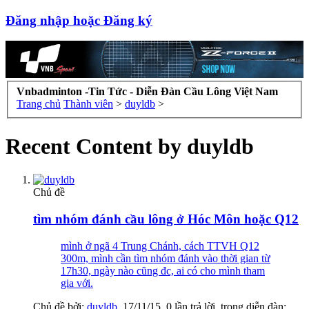
Đăng nhập hoặc Đăng ký
Vnbadminton -Tin Tức - Diễn Đàn Cầu Lông Việt Nam
Trang chủ
Thành viên
>
duyldb
>
Recent Content by duyldb
Chủ đề
tìm nhóm đánh cầu lông ở Hóc Môn hoặc Q12
mình ở ngã 4 Trung Chánh, cách TTVH Q12
300m, mình cần tìm nhóm đánh vào thời gian từ
17h30, ngày nào cũng đc, ai có cho mình tham
gia với.
Chủ đề bởi:
duyldb
,
17/11/15
, 0 lần trả lời, trong diễn đàn: