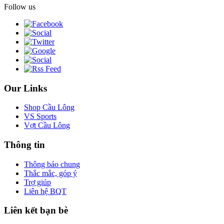
Follow us
Our Links
Shop Cầu Lông
VS Sports
Vợt Cầu Lông
Thông tin
Thông báo chung
Thắc mắc, góp ý
Trợ giúp
Liên hệ BQT
Liên kết bạn bè