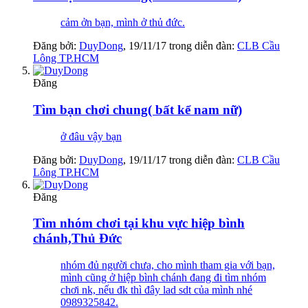
cảm ởn bạn, mình ở thủ đức.
Đăng bởi:
DuyDong
,
19/11/17
trong diễn đàn:
CLB Cầu
Lông TP.HCM
Đăng
Tìm bạn chơi chung( bất kể nam nữ)
ở đâu vậy bạn
Đăng bởi:
DuyDong
,
19/11/17
trong diễn đàn:
CLB Cầu
Lông TP.HCM
Đăng
Tìm nhóm chơi tại khu vực hiệp bình
chánh,Thủ Đức
nhóm đủ người chưa, cho mình tham gia với bạn,
mình cũng ở hiệp bình chánh đang đi tìm nhóm
chơi nk, nếu đk thì đây lad sdt của mình nhé
0989325842.