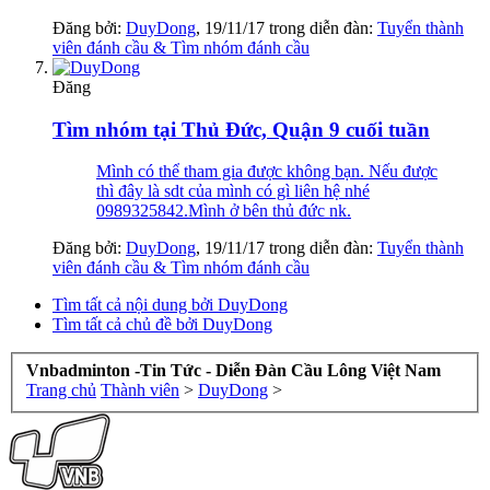
Đăng bởi:
DuyDong
,
19/11/17
trong diễn đàn:
Tuyển thành
viên đánh cầu & Tìm nhóm đánh cầu
Đăng
Tìm nhóm tại Thủ Đức, Quận 9 cuối tuần
Mình có thể tham gia được không bạn. Nếu được
thì đây là sdt của mình có gì liên hệ nhé
0989325842.Mình ở bên thủ đức nk.
Đăng bởi:
DuyDong
,
19/11/17
trong diễn đàn:
Tuyển thành
viên đánh cầu & Tìm nhóm đánh cầu
Tìm tất cả nội dung bởi DuyDong
Tìm tất cả chủ đề bởi DuyDong
Vnbadminton -Tin Tức - Diễn Đàn Cầu Lông Việt Nam
Trang chủ
Thành viên
>
DuyDong
>