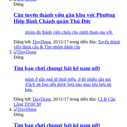
Đăng
Cần tuyển thành viên gần khu vực Phường
Hiệp Bình Chánh quận Thủ Đức
nhóm đủ thành viên chưa cho mình tham gia với.
Đăng bởi:
DuyDong
,
20/11/17
trong diễn đàn:
Tuyển thành
viên đánh cầu & Tìm nhóm đánh cầu
Đăng
Tìm bạn chơi chung( bất kể nam nữ)
mình ở gần ngã tử bình triệu, ở đó nhiều sân giá
45k/h nk bạn nếu được bựa nào giao lưu bựa nk
bạn.
Đăng bởi:
DuyDong
,
20/11/17
trong diễn đàn:
CLB Cầu
Lông TP.HCM
Đăng
Tìm bạn chơi chung( bất kể nam nữ)