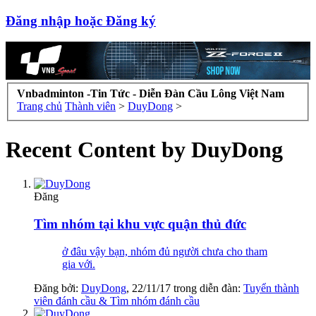
Đăng nhập hoặc Đăng ký
Vnbadminton -Tin Tức - Diễn Đàn Cầu Lông Việt Nam
Trang chủ
Thành viên
>
DuyDong
>
Recent Content by DuyDong
Đăng
Tìm nhóm tại khu vực quận thủ đức
ở đâu vậy bạn, nhóm đủ người chưa cho tham
gia với.
Đăng bởi:
DuyDong
,
22/11/17
trong diễn đàn:
Tuyển thành
viên đánh cầu & Tìm nhóm đánh cầu