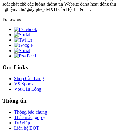
soát chặt chẽ các luồng thông tin Website đang hoạt động thử
nghiệm, chờ giấy phép MXH của Bộ TT & TT.
Follow us
Our Links
Shop Cầu Lông
VS Sports
Vợt Cầu Lông
Thông tin
Thông báo chung
Thắc mắc, góp ý
Trợ giúp
Liên hệ BQT