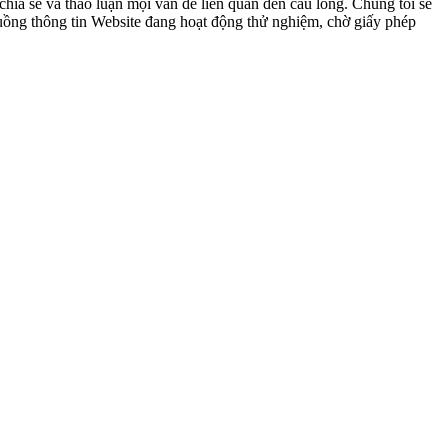
ia sẻ và thảo luận mọi vấn đề liên quan đến cầu lông. Chúng tôi sẽ
 luồng thông tin Website đang hoạt động thử nghiệm, chờ giấy phép