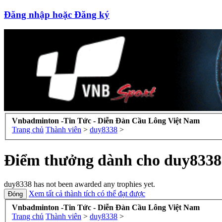
Đăng nhập hoặc Đăng ký
Vnbadminton -Tin Tức - Diễn Đàn Cầu Lông Việt Nam
Trang chủ
Thành viên
>
duy8338
>
Điểm thưởng dành cho duy8338
duy8338 has not been awarded any trophies yet.
Xem tất cả thành tích có thể đạt được
Vnbadminton -Tin Tức - Diễn Đàn Cầu Lông Việt Nam
Trang chủ
Thành viên
>
duy8338
>