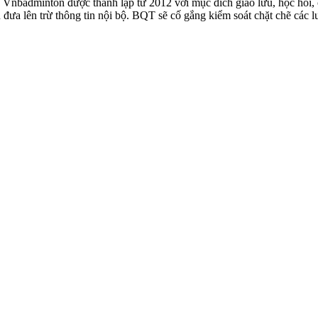
badminton được thành lập từ 2012 với mục đích giao lưu, học hỏi, ch
n đưa lên trừ thông tin nội bộ. BQT sẽ cố gắng kiểm soát chặt chẽ các