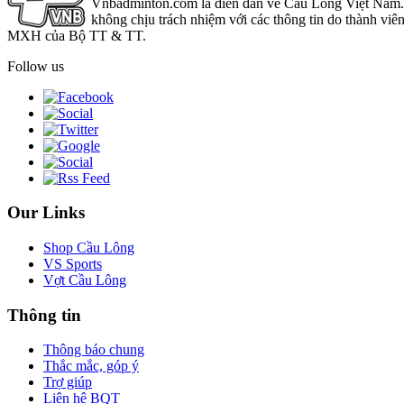
Vnbadminton.com là diễn đàn về Cầu Lông Việt Nam. Vn
không chịu trách nhiệm với các thông tin do thành viê
MXH của Bộ TT & TT.
Follow us
Our Links
Shop Cầu Lông
VS Sports
Vợt Cầu Lông
Thông tin
Thông báo chung
Thắc mắc, góp ý
Trợ giúp
Liên hệ BQT