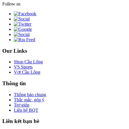
Follow us
Our Links
Shop Cầu Lông
VS Sports
Vợt Cầu Lông
Thông tin
Thông báo chung
Thắc mắc, góp ý
Trợ giúp
Liên hệ BQT
Liên kết bạn bè