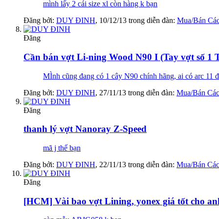
mình lấy 2 cái size xl còn hàng k bạn
Đăng bởi:
DUY ĐINH
,
10/12/13
trong diễn đàn:
Mua/Bán Các
Đăng
Cần bán vợt Li-ning Wood N90 I (Tay vợt số 1 
MÌnh cũng đang có 1 cây N90 chính hãng, ai có arc 11 đ
Đăng bởi:
DUY ĐINH
,
27/11/13
trong diễn đàn:
Mua/Bán Các
Đăng
thanh lý vợt Nanoray Z-Speed
mã j thế bạn
Đăng bởi:
DUY ĐINH
,
22/11/13
trong diễn đàn:
Mua/Bán Các
Đăng
[HCM] Vài bao vợt Lining, yonex giá tốt cho a