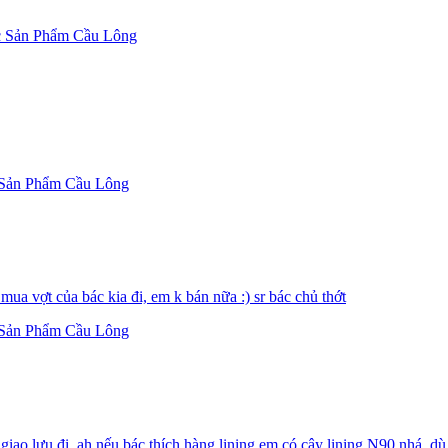
 Sản Phẩm Cầu Lông
Sản Phẩm Cầu Lông
mua vợt của bác kia đi, em k bán nữa :) sr bác chủ thớt
Sản Phẩm Cầu Lông
o lưu đi, ah nếu bác thích hàng lining em có cây lining N90 nhá, dù s