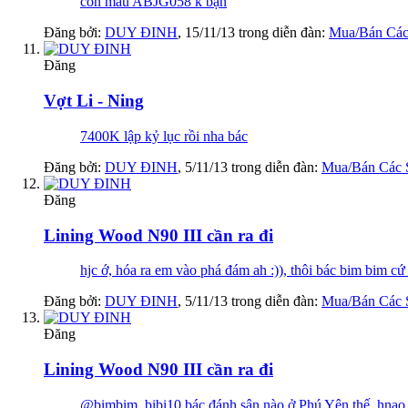
còn mẫu ABJG058 k bạn
Đăng bởi:
DUY ĐINH
,
15/11/13
trong diễn đàn:
Mua/Bán Các
Đăng
Vợt Li - Ning
7400K lập kỷ lục rồi nha bác
Đăng bởi:
DUY ĐINH
,
5/11/13
trong diễn đàn:
Mua/Bán Các 
Đăng
Lining Wood N90 III cần ra đi
hjc ớ, hóa ra em vào phá đám ah :)), thôi bác bim bim cứ 
Đăng bởi:
DUY ĐINH
,
5/11/13
trong diễn đàn:
Mua/Bán Các 
Đăng
Lining Wood N90 III cần ra đi
@bimbim_bibi10 bác đánh sân nào ở Phú Yên thế, hnao gia