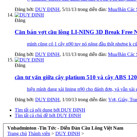
Đăng bởi:
DUY ĐINH
,
5/11/13
trong diễn đàn:
Mua/Bán Các 
Đăng
Cần bán vợt cầu lông LI-NING 3D Break Free 
mình cũng có 1 cây n90 tuy nó nặng đầu thật nhưng k 
Đăng bởi:
DUY ĐINH
,
1/11/13
trong diễn đàn:
Mua/Bán Các 
Đăng
cần tư vấn giữa cây platium 510 và cây ABS 120
hiện mình đang xài lining n90 cho đánh đơn, và vẫn xài 
Đăng bởi:
DUY ĐINH
,
1/10/13
trong diễn đàn:
Vợt, Giày, Tr
Tìm tất cả nội dung bởi DUY ĐINH
Tìm tất cả chủ đề bởi DUY ĐINH
Vnbadminton -Tin Tức - Diễn Đàn Cầu Lông Việt Nam
Trang chủ
Thành viên
>
DUY ĐINH
>