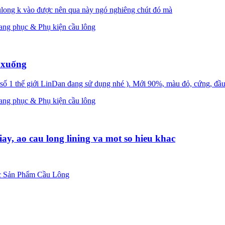
aulong k vào được nên qua này ngó nghiêng chút đó mà
rang phục & Phụ kiện cầu lông
ở xuống
số 1 thế giới LinDan đang sử dụng nhé ). Mới 90%, màu đỏ, cứng, đầu 
rang phục & Phụ kiện cầu lông
 ao cau long lining va mot so hieu khac
 Sản Phẩm Cầu Lông