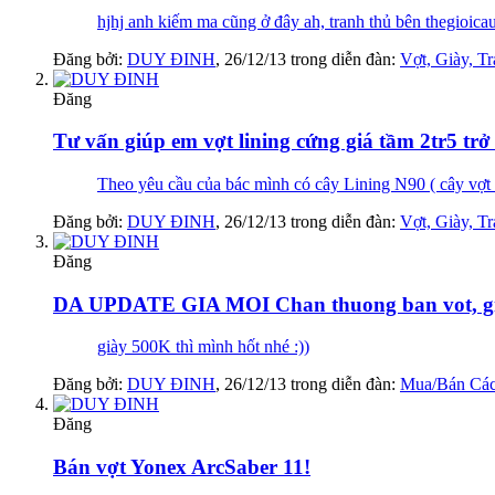
hjhj anh kiếm ma cũng ở đây ah, tranh thủ bên thegioic
Đăng bởi:
DUY ĐINH
,
26/12/13
trong diễn đàn:
Vợt, Giày, T
Đăng
Tư vấn giúp em vợt lining cứng giá tầm 2tr5 tr
Theo yêu cầu của bác mình có cây Lining N90 ( cây vợt 
Đăng bởi:
DUY ĐINH
,
26/12/13
trong diễn đàn:
Vợt, Giày, T
Đăng
DA UPDATE GIA MOI Chan thuong ban vot, giay,
giày 500K thì mình hốt nhé :))
Đăng bởi:
DUY ĐINH
,
26/12/13
trong diễn đàn:
Mua/Bán Các
Đăng
Bán vợt Yonex ArcSaber 11!