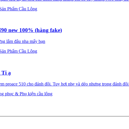
Sản Phẩm Cầu Lông
N90 new 100% (hàng fake)
cứng lắm đâu nha mấy bạn
Sản Phẩm Cầu Lông
 Ti ạ
em proace 510 cho đánh đôi. Tuy hơi nhẹ và dẻo nhưng trong đánh đôi x
ang phục & Phụ kiện cầu lông