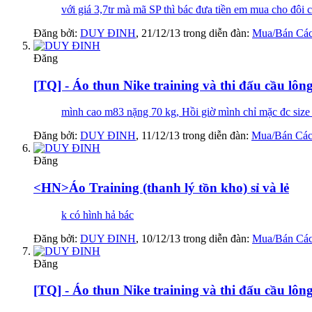
với giá 3,7tr mà mã SP thì bác đưa tiền em mua cho đôi 
Đăng bởi:
DUY ĐINH
,
21/12/13
trong diễn đàn:
Mua/Bán Các
Đăng
[TQ] - Áo thun Nike training và thi đấu cầu lông 
mình cao m83 nặng 70 kg, Hồi giờ mình chỉ mặc đc size
Đăng bởi:
DUY ĐINH
,
11/12/13
trong diễn đàn:
Mua/Bán Các
Đăng
<HN>Áo Training (thanh lý tồn kho) sỉ và lẻ
k có hình hả bác
Đăng bởi:
DUY ĐINH
,
10/12/13
trong diễn đàn:
Mua/Bán Các
Đăng
[TQ] - Áo thun Nike training và thi đấu cầu lông 