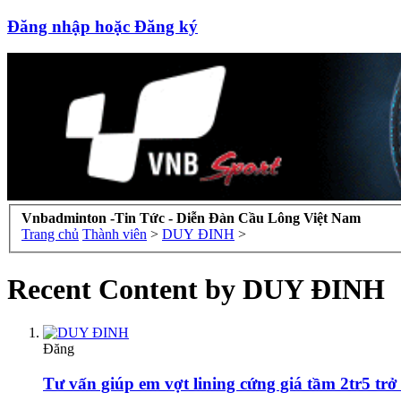
Đăng nhập hoặc Đăng ký
Vnbadminton -Tin Tức - Diễn Đàn Cầu Lông Việt Nam
Trang chủ
Thành viên
>
DUY ĐINH
>
Recent Content by DUY ĐINH
Đăng
Tư vấn giúp em vợt lining cứng giá tầm 2tr5 tr