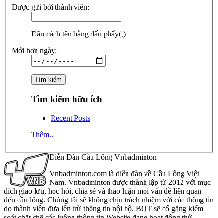
Được gửi bởi thành viên:
Dãn cách tên bằng dấu phẩy(,).
Mới hơn ngày:
Tìm kiếm hữu ích
Recent Posts
Thêm...
Diễn Đàn Cầu Lông Vnbadminton
Vnbadminton.com là diễn đàn về Cầu Lông Việt
Nam. Vnbadminton được thành lập từ 2012 với mục
đích giao lưu, học hỏi, chia sẻ và thảo luận mọi vấn đề liên quan
đến cầu lông. Chúng tôi sẽ không chịu trách nhiệm với các thông tin
do thành viên đưa lên trừ thông tin nội bộ. BQT sẽ cố gắng kiểm
soát chặt chẽ các luồng thông tin Website đang hoạt động thử