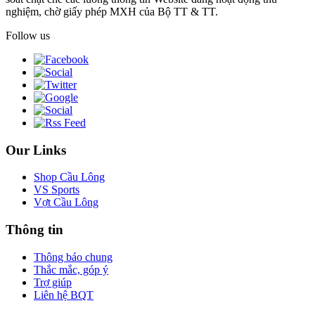
nghiệm, chờ giấy phép MXH của Bộ TT & TT.
Follow us
Our Links
Shop Cầu Lông
VS Sports
Vợt Cầu Lông
Thông tin
Thông báo chung
Thắc mắc, góp ý
Trợ giúp
Liên hệ BQT