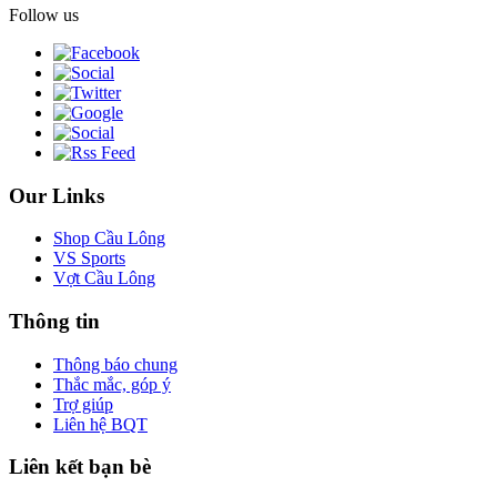
Follow us
Our Links
Shop Cầu Lông
VS Sports
Vợt Cầu Lông
Thông tin
Thông báo chung
Thắc mắc, góp ý
Trợ giúp
Liên hệ BQT
Liên kết bạn bè