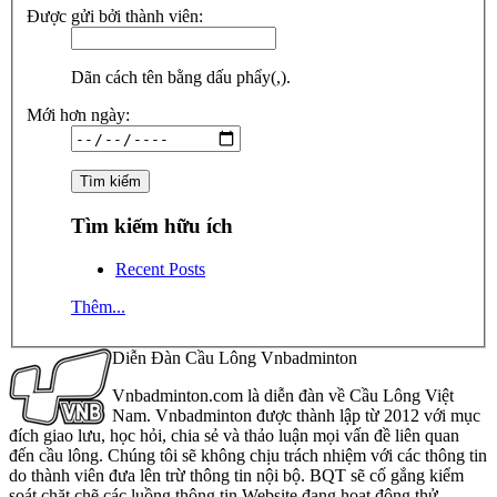
Được gửi bởi thành viên:
Dãn cách tên bằng dấu phẩy(,).
Mới hơn ngày:
Tìm kiếm hữu ích
Recent Posts
Thêm...
Diễn Đàn Cầu Lông Vnbadminton
Vnbadminton.com là diễn đàn về Cầu Lông Việt
Nam. Vnbadminton được thành lập từ 2012 với mục
đích giao lưu, học hỏi, chia sẻ và thảo luận mọi vấn đề liên quan
đến cầu lông. Chúng tôi sẽ không chịu trách nhiệm với các thông tin
do thành viên đưa lên trừ thông tin nội bộ. BQT sẽ cố gắng kiểm
soát chặt chẽ các luồng thông tin Website đang hoạt động thử