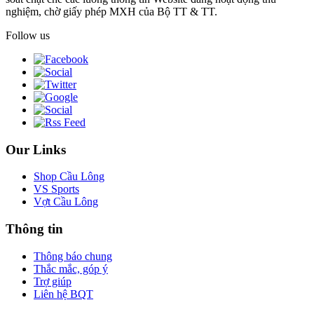
nghiệm, chờ giấy phép MXH của Bộ TT & TT.
Follow us
Our Links
Shop Cầu Lông
VS Sports
Vợt Cầu Lông
Thông tin
Thông báo chung
Thắc mắc, góp ý
Trợ giúp
Liên hệ BQT