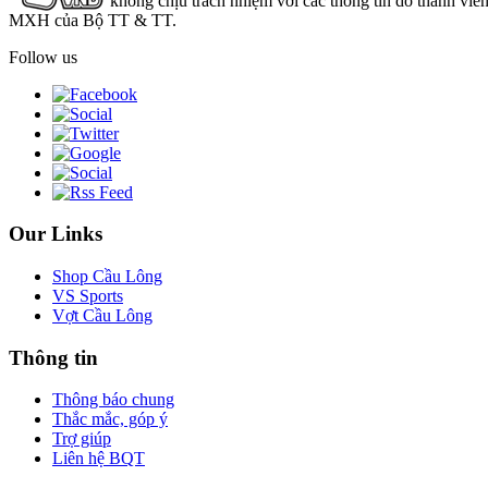
không chịu trách nhiệm với các thông tin do thành viê
MXH của Bộ TT & TT.
Follow us
Our Links
Shop Cầu Lông
VS Sports
Vợt Cầu Lông
Thông tin
Thông báo chung
Thắc mắc, góp ý
Trợ giúp
Liên hệ BQT