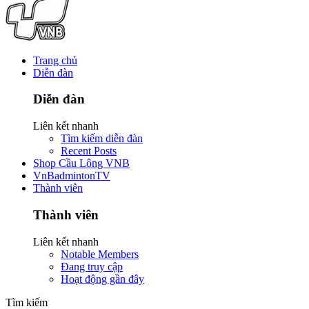
Trang chủ
Diễn đàn
Diễn đàn
Liên kết nhanh
Tìm kiếm diễn đàn
Recent Posts
Shop Cầu Lông VNB
VnBadmintonTV
Thành viên
Thành viên
Liên kết nhanh
Notable Members
Đang truy cập
Hoạt động gần đây
Tìm kiếm