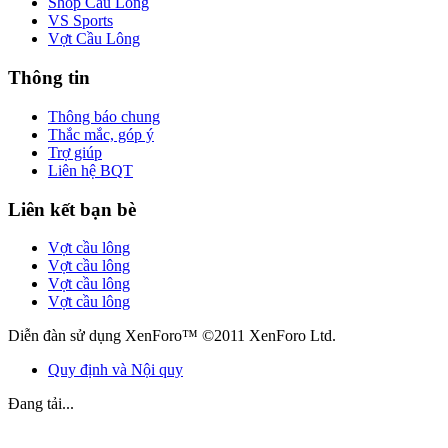
Shop Cầu Lông
VS Sports
Vợt Cầu Lông
Thông tin
Thông báo chung
Thắc mắc, góp ý
Trợ giúp
Liên hệ BQT
Liên kết bạn bè
Vợt cầu lông
Vợt cầu lông
Vợt cầu lông
Vợt cầu lông
Diễn đàn sử dụng XenForo™ ©2011 XenForo Ltd.
Quy định và Nội quy
Đang tải...