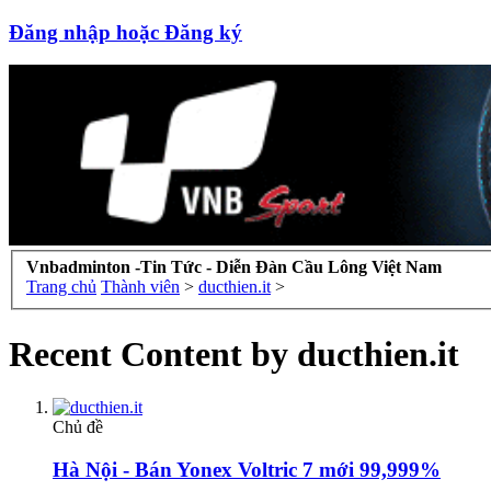
Đăng nhập hoặc Đăng ký
Vnbadminton -Tin Tức - Diễn Đàn Cầu Lông Việt Nam
Trang chủ
Thành viên
>
ducthien.it
>
Recent Content by ducthien.it
Chủ đề
Hà Nội - Bán Yonex Voltric 7 mới 99,999%