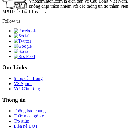
Vnbadminton.com là diễn đàn về Cầu Lông Việt Nam. Vn
không chịu trách nhiệm với các thông tin do thành viê
MXH của Bộ TT & TT.
Follow us
Our Links
Shop Cầu Lông
VS Sports
Vợt Cầu Lông
Thông tin
Thông báo chung
Thắc mắc, góp ý
Trợ giúp
Liên hệ BQT