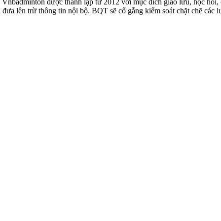
badminton được thành lập từ 2012 với mục đích giao lưu, học hỏi, ch
n đưa lên trừ thông tin nội bộ. BQT sẽ cố gắng kiểm soát chặt chẽ các