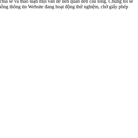
ia sẻ và thảo luận mọi vấn đề liên quan đến cầu lông. Chúng tôi sẽ
 luồng thông tin Website đang hoạt động thử nghiệm, chờ giấy phép