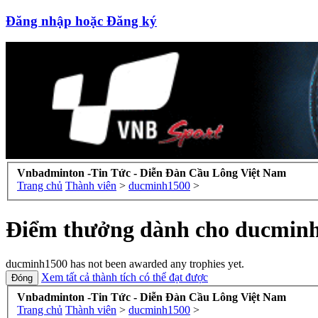
Đăng nhập hoặc Đăng ký
Vnbadminton -Tin Tức - Diễn Đàn Cầu Lông Việt Nam
Trang chủ
Thành viên
>
ducminh1500
>
Điểm thưởng dành cho ducmin
ducminh1500 has not been awarded any trophies yet.
Xem tất cả thành tích có thể đạt được
Vnbadminton -Tin Tức - Diễn Đàn Cầu Lông Việt Nam
Trang chủ
Thành viên
>
ducminh1500
>