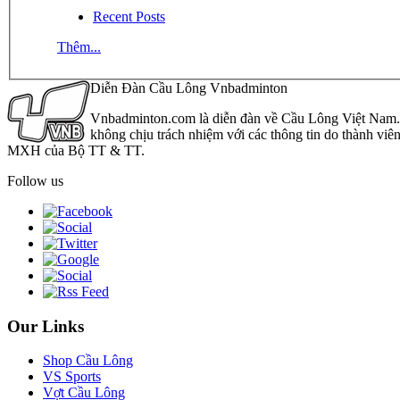
Recent Posts
Thêm...
Diễn Đàn Cầu Lông Vnbadminton
Vnbadminton.com là diễn đàn về Cầu Lông Việt Nam. Vn
không chịu trách nhiệm với các thông tin do thành viê
MXH của Bộ TT & TT.
Follow us
Our Links
Shop Cầu Lông
VS Sports
Vợt Cầu Lông