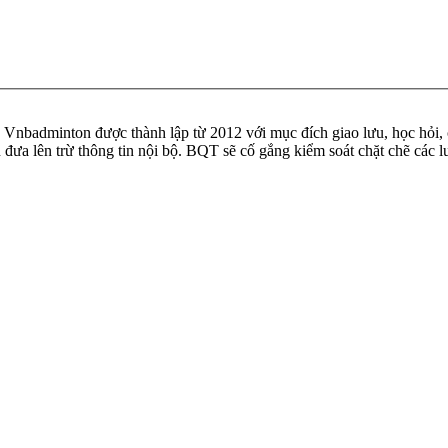
badminton được thành lập từ 2012 với mục đích giao lưu, học hỏi, ch
n đưa lên trừ thông tin nội bộ. BQT sẽ cố gắng kiểm soát chặt chẽ các