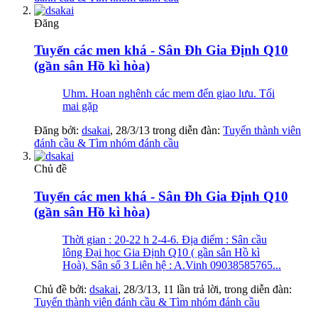
Đăng
Tuyển các men khá - Sân Đh Gia Định Q10
(gần sân Hồ kì hòa)
Uhm. Hoan nghênh các mem đến giao lưu. Tối
mai gặp
Đăng bởi:
dsakai
,
28/3/13
trong diễn đàn:
Tuyển thành viên
đánh cầu & Tìm nhóm đánh cầu
Chủ đề
Tuyển các men khá - Sân Đh Gia Định Q10
(gần sân Hồ kì hòa)
Thời gian : 20-22 h 2-4-6. Địa điểm : Sân cầu
lông Đại học Gia Định Q10 ( gần sân Hồ kì
Hoà). Sân số 3 Liên hệ : A.Vinh 09038585765...
Chủ đề bởi:
dsakai
,
28/3/13
, 11 lần trả lời, trong diễn đàn:
Tuyển thành viên đánh cầu & Tìm nhóm đánh cầu