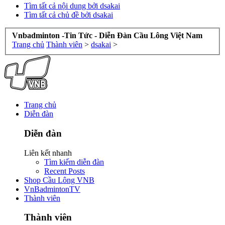
Tìm tất cả nội dung bởi dsakai
Tìm tất cả chủ đề bởi dsakai
Vnbadminton -Tin Tức - Diễn Đàn Cầu Lông Việt Nam
Trang chủ
Thành viên
>
dsakai
>
Trang chủ
Diễn đàn
Diễn đàn
Liên kết nhanh
Tìm kiếm diễn đàn
Recent Posts
Shop Cầu Lông VNB
VnBadmintonTV
Thành viên
Thành viên