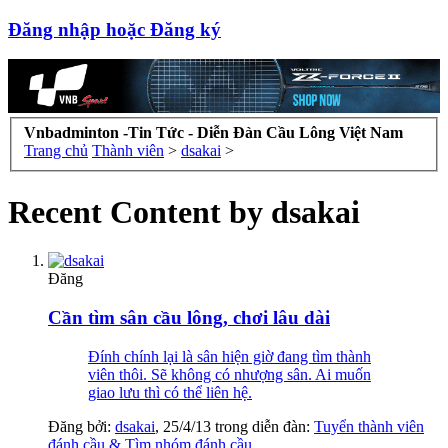
Đăng nhập hoặc Đăng ký
Vnbadminton -Tin Tức - Diễn Đàn Cầu Lông Việt Nam
Trang chủ
Thành viên
>
dsakai
>
Recent Content by dsakai
Đăng
Cần tìm sân cầu lông, chơi lâu dài
Đính chính lại là sân hiện giờ đang tìm thành
viên thôi. Sẽ không có nhượng sân. Ai muốn
giao lưu thì có thể liên hệ.
Đăng bởi:
dsakai
,
25/4/13
trong diễn đàn:
Tuyển thành viên
đánh cầu & Tìm nhóm đánh cầu