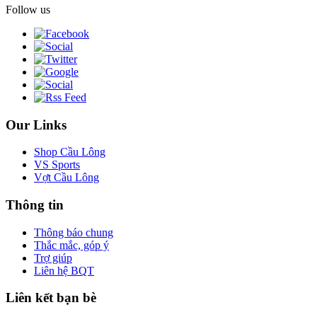
Follow us
Our Links
Shop Cầu Lông
VS Sports
Vợt Cầu Lông
Thông tin
Thông báo chung
Thắc mắc, góp ý
Trợ giúp
Liên hệ BQT
Liên kết bạn bè