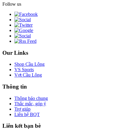
Follow us
Our Links
Shop Cầu Lông
VS Sports
Vợt Cầu Lông
Thông tin
Thông báo chung
Thắc mắc, góp ý
Trợ giúp
Liên hệ BQT
Liên kết bạn bè