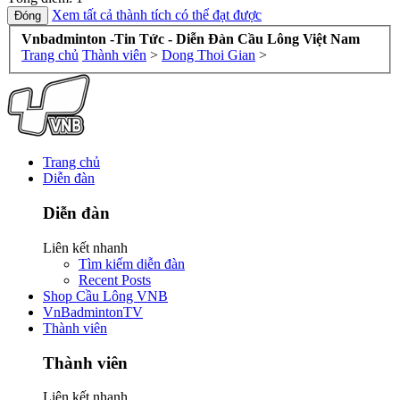
Xem tất cả thành tích có thể đạt được
Vnbadminton -Tin Tức - Diễn Đàn Cầu Lông Việt Nam
Trang chủ
Thành viên
>
Dong Thoi Gian
>
Trang chủ
Diễn đàn
Diễn đàn
Liên kết nhanh
Tìm kiếm diễn đàn
Recent Posts
Shop Cầu Lông VNB
VnBadmintonTV
Thành viên
Thành viên
Liên kết nhanh