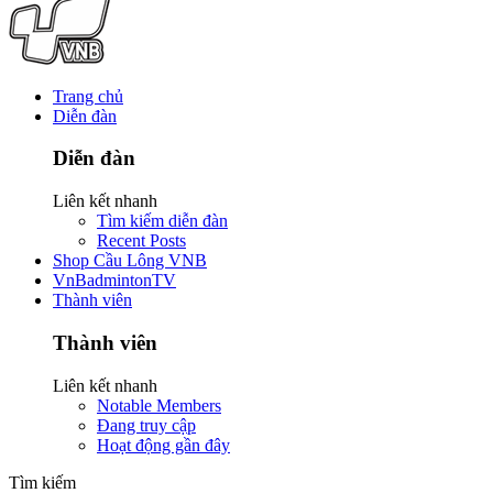
Trang chủ
Diễn đàn
Diễn đàn
Liên kết nhanh
Tìm kiếm diễn đàn
Recent Posts
Shop Cầu Lông VNB
VnBadmintonTV
Thành viên
Thành viên
Liên kết nhanh
Notable Members
Đang truy cập
Hoạt động gần đây
Tìm kiếm