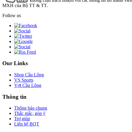
không chịu trách nhiệm với các thông tin do thành viê
MXH của Bộ TT & TT.
Follow us
Our Links
Shop Cầu Lông
VS Sports
Vợt Cầu Lông
Thông tin
Thông báo chung
Thắc mắc, góp ý
Trợ giúp
Liên hệ BQT