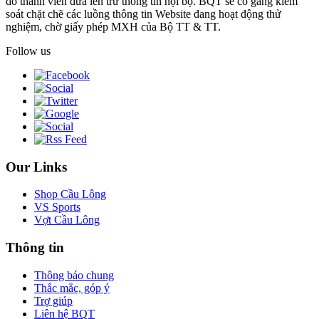
do thành viên đưa lên trừ thông tin nội bộ. BQT sẽ cố gắng kiểm
soát chặt chẽ các luồng thông tin Website đang hoạt động thử
nghiệm, chờ giấy phép MXH của Bộ TT & TT.
Follow us
Our Links
Shop Cầu Lông
VS Sports
Vợt Cầu Lông
Thông tin
Thông báo chung
Thắc mắc, góp ý
Trợ giúp
Liên hệ BQT