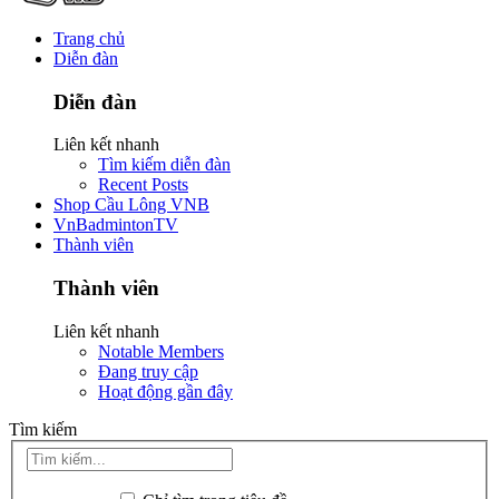
Trang chủ
Diễn đàn
Diễn đàn
Liên kết nhanh
Tìm kiếm diễn đàn
Recent Posts
Shop Cầu Lông VNB
VnBadmintonTV
Thành viên
Thành viên
Liên kết nhanh
Notable Members
Đang truy cập
Hoạt động gần đây
Tìm kiếm