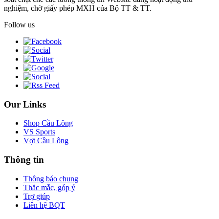
nghiệm, chờ giấy phép MXH của Bộ TT & TT.
Follow us
Our Links
Shop Cầu Lông
VS Sports
Vợt Cầu Lông
Thông tin
Thông báo chung
Thắc mắc, góp ý
Trợ giúp
Liên hệ BQT