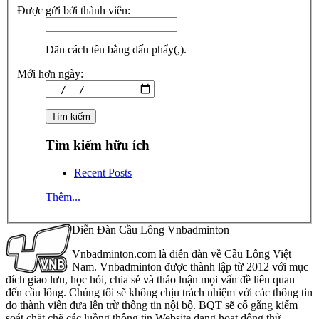
Được gửi bởi thành viên:
Dãn cách tên bằng dấu phẩy(,).
Mới hơn ngày:
Tìm kiếm hữu ích
Recent Posts
Thêm...
Diễn Đàn Cầu Lông Vnbadminton
Vnbadminton.com là diễn đàn về Cầu Lông Việt
Nam. Vnbadminton được thành lập từ 2012 với mục
đích giao lưu, học hỏi, chia sẻ và thảo luận mọi vấn đề liên quan
đến cầu lông. Chúng tôi sẽ không chịu trách nhiệm với các thông tin
do thành viên đưa lên trừ thông tin nội bộ. BQT sẽ cố gắng kiểm
soát chặt chẽ các luồng thông tin Website đang hoạt động thử